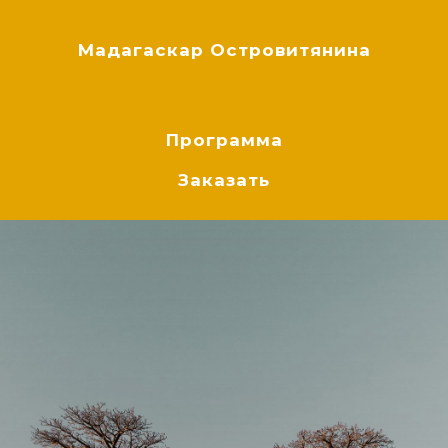
Мадагаскар Островитянина
Программа
Заказать