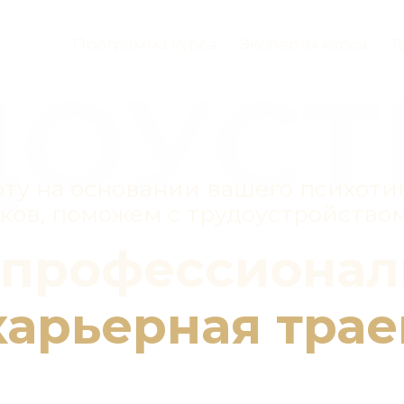
Программа курса
Эксперты курса
Т
ДОУС
ту на основании вашего психоти
ков, поможем с трудоустройство
 профессионал
карьерная тра