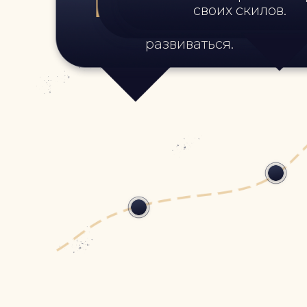
ЗУН(диагностика и
своих скилов.
мотивы движут вами;
- определите свои 
- определите какие ус
развиваться.