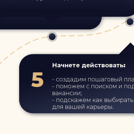
 анализ способностей);
стороны для развития.
тановки и страхи мешают вам
«Упакуете» свой профес
Начнете действовать:
- создадим пошаговый пл
- научитесь лаконично през
- поможем с поиском и п
продающее резюме;
вакансии;
- поймете что писать в соп
- подскажем как выбирать
- рассчитаете свою рыночн
для вашей карьеры.