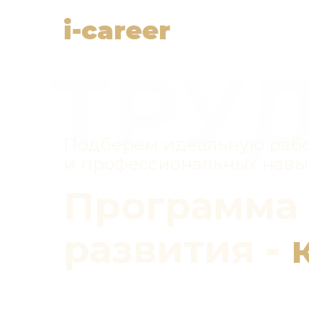
i-career
ТРУ
Подберем идеальную рабо
и профессиональных навы
Программа
развития -