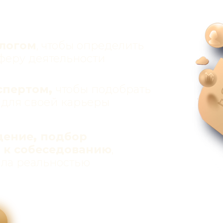
, чтобы определить
ологом
феру деятельности
чтобы подобрать
кспертом,
для своей карьеры
дение, подбор
,
а к собеседованию
тала реальностью