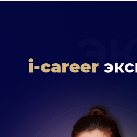
Э
i-career
экс