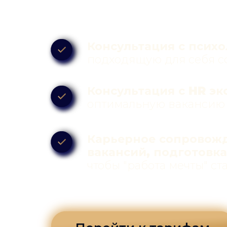
Консультация с псих
подходящую для себя с
Консультация с HR э
оптимальную вакансию 
Карьерное сопровож
вакансий, подготовк
чтобы "работа мечты" с