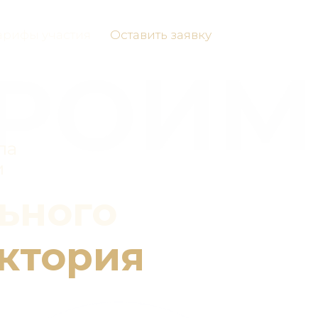
арифы участия
Оставить заявку
ТРОИМ
па
м
ьного
ектория